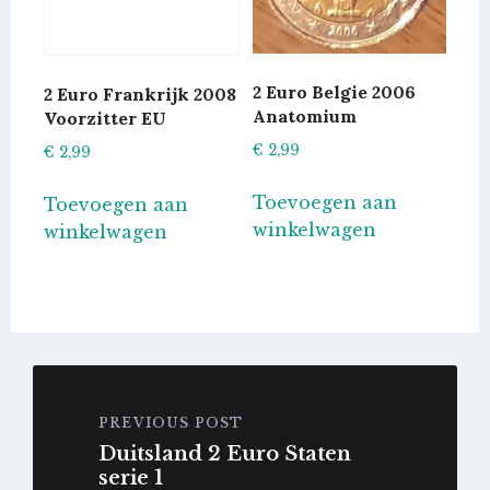
worde
op
op
de
de
productpagina
2 Euro Belgie 2006
2 Euro Frankrijk 2008
produc
Anatomium
Voorzitter EU
€
2,99
€
2,99
Toevoegen aan
Toevoegen aan
winkelwagen
winkelwagen
PREVIOUS POST
Duitsland 2 Euro Staten
serie 1