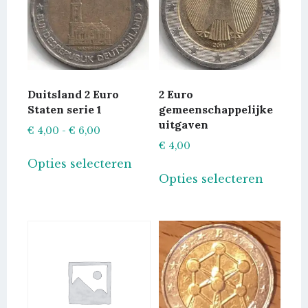
Duitsland 2 Euro
2 Euro
Staten serie 1
gemeenschappelijke
uitgaven
Prijsklasse:
€
4,00
-
€
6,00
€
4,00
€ 4,00
Dit
Opties selecteren
tot
Dit
product
Opties selecteren
€ 6,00
produc
heeft
heeft
meerdere
meerde
variaties.
variatie
Deze
Deze
optie
optie
kan
kan
gekozen
gekoze
worden