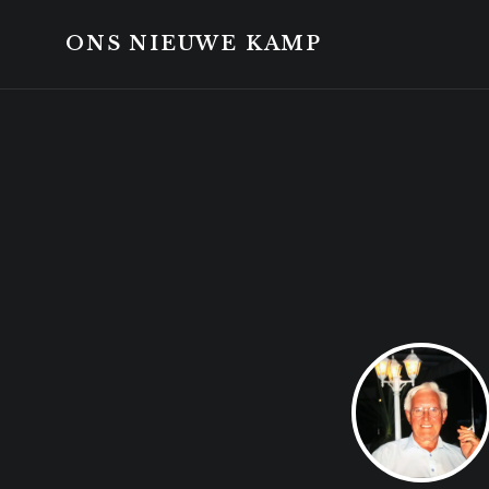
Skip
Skip
to
to
ONS NIEUWE KAMP
content
footer