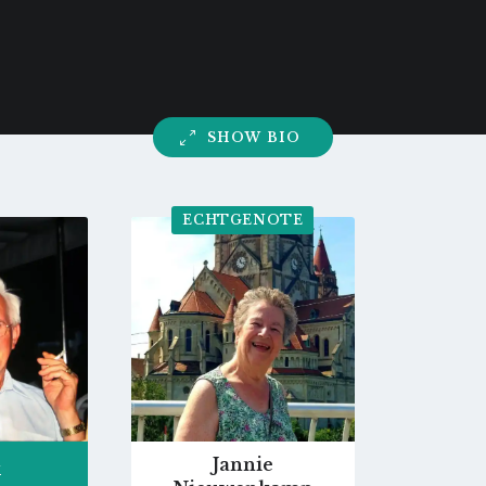
SHOW BIO
ECHTGENOTE
o
Go
to
ofile
profile
ge
page
Jannie
k