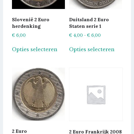
Slovenië 2 Euro
Duitsland 2 Euro
herdenking
Staten serie 1
Prijsklasse:
€
6,00
€
4,00
-
€
6,00
€ 4,00
Dit
Dit
Opties selecteren
Opties selecteren
tot
product
produc
€ 6,00
heeft
heeft
meerdere
meerde
variaties.
variatie
Deze
Deze
optie
optie
kan
kan
gekozen
gekoze
worden
worde
op
op
de
de
2 Euro
2 Euro Frankrijk 2008