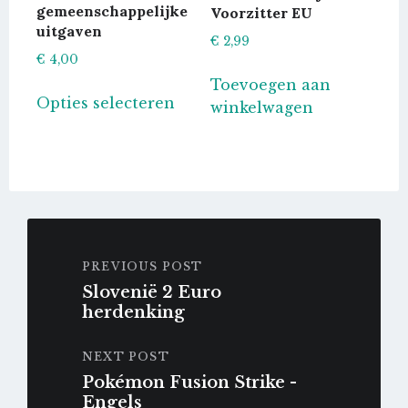
productpagina
produc
gemeenschappelijke
Voorzitter EU
uitgaven
€
2,99
€
4,00
Toevoegen aan
Dit
Opties selecteren
winkelwagen
product
heeft
meerdere
variaties.
Deze
optie
kan
PREVIOUS POST
gekozen
Slovenië 2 Euro
worden
herdenking
op
de
NEXT POST
productpagina
Pokémon Fusion Strike -
Engels