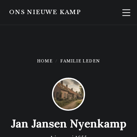
Skip
Skip
to
to
ONS NIEUWE KAMP
content
footer
HOME
FAMILIE LEDEN
Jan Jansen Nyenkamp