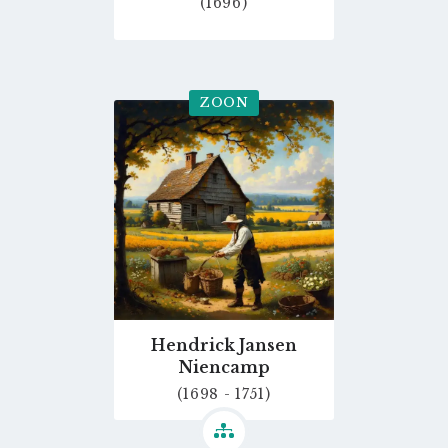
(1696)
ZOON
Go
to
profile
page
Hendrick Jansen
Niencamp
(1698 - 1751)