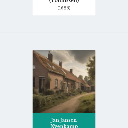
(Tonnissen)
(1625)
Go
to
profile
page
Jan Jansen
Nyenkamp