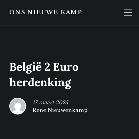
Skip
Skip
to
to
ONS NIEUWE KAMP
content
footer
België 2 Euro
herdenking
17 maart 2025
Rene Nieuwenkamp