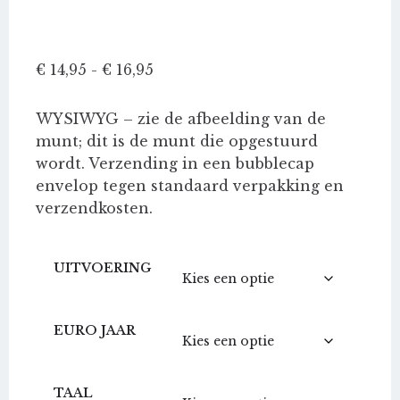
Prijsklasse:
€
14,95
-
€
16,95
€ 14,95
tot
WYSIWYG – zie de afbeelding van de
€ 16,95
munt; dit is de munt die opgestuurd
wordt. Verzending in een bubblecap
envelop tegen standaard verpakking en
verzendkosten.
UITVOERING
EURO JAAR
TAAL