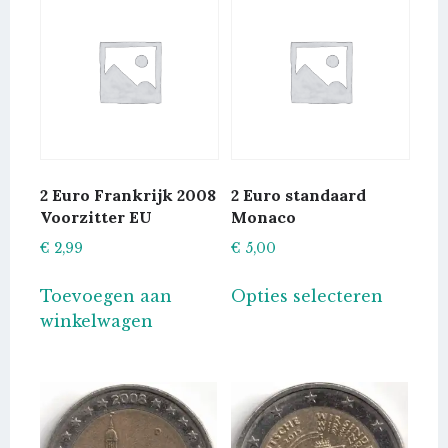
2 Euro Frankrijk 2008
2 Euro standaard
Voorzitter EU
Monaco
€
2,99
€
5,00
Dit
Toevoegen aan
Opties selecteren
produc
winkelwagen
heeft
meerde
variatie
Deze
optie