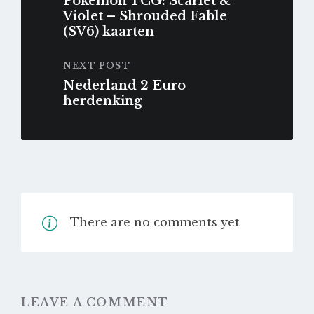
Pokémon TCG: Scarlet &
worden
worde
Violet – Shrouded Fable
op
op
(SV6) kaarten
de
de
productpagina
produc
NEXT POST
Nederland 2 Euro
herdenking
There are no comments yet
LEAVE A COMMENT