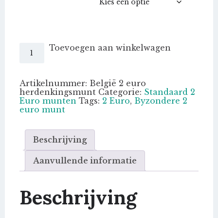
België
Toevoegen aan winkelwagen
2
Euro
herdenking
aantal
Artikelnummer:
België 2 euro
herdenkingsmunt
Categorie:
Standaard 2
Euro munten
Tags:
2 Euro
,
Byzondere 2
euro munt
Beschrijving
Aanvullende informatie
Beschrijving