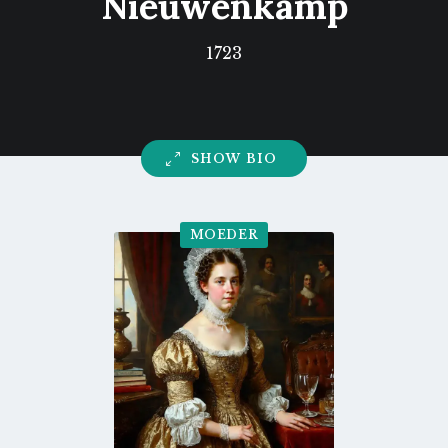
Nieuwenkamp
1723
SHOW BIO
MOEDER
Go
to
profile
page