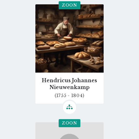
ZOON
Go
to
profile
page
Hendricus Johannes
Nieuwenkamp
(1755 - 1804)
ZOON
Go
to
profile