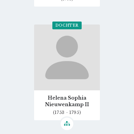
DOCHTER
Go
to
profile
page
Helena Sophia
Nieuwenkamp II
(1753 - 1795)