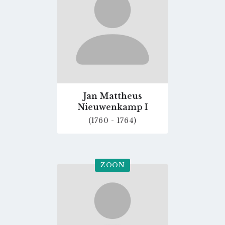
page
Jan Mattheus
Nieuwenkamp I
(1760 - 1764)
ZOON
Go
to
profile
page