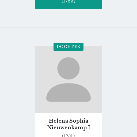
(1723)
DOCHTER
Go
to
profile
page
Helena Sophia
Nieuwenkamp I
(1751)