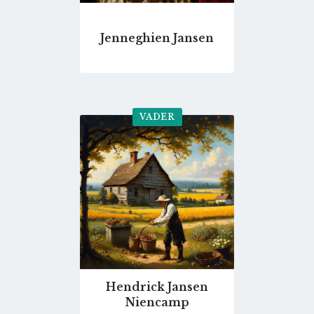
Jenneghien Jansen
VADER
Go
to
profile
page
Hendrick Jansen
Niencamp