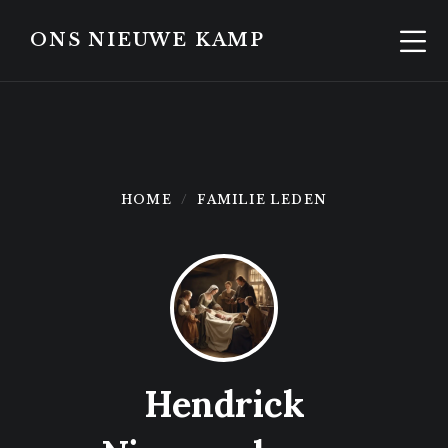
Skip
Skip
to
to
ONS NIEUWE KAMP
content
footer
HOME
FAMILIE LEDEN
Hendrick