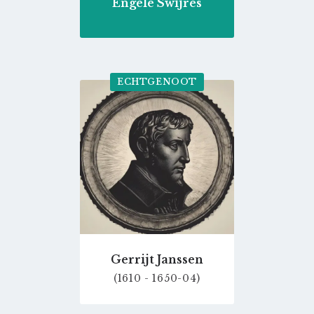
Engele Swijres
ECHTGENOOT
Go
to
profile
page
Gerrijt Janssen
(1610 - 1650-04)