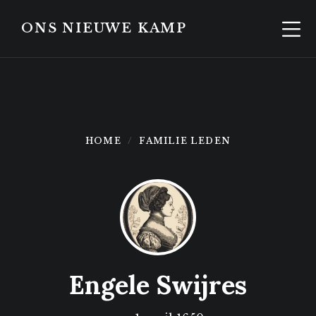
Skip
Skip
to
to
ONS NIEUWE KAMP
content
footer
HOME
FAMILIE LEDEN
Engele Swijres