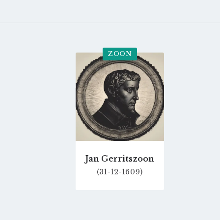
ZOON
Go
to
profile
page
Jan Gerritszoon
(31-12-1609)