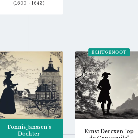
(1600 - 1643)
ECHTGENOOT
Go
Go
to
to
profile
profile
page
page
Tonnis Janssen's
Ernst Dercxen "op
Dochter