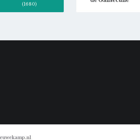
de Gansecuile"
(1680)
ieuwekamp.nl