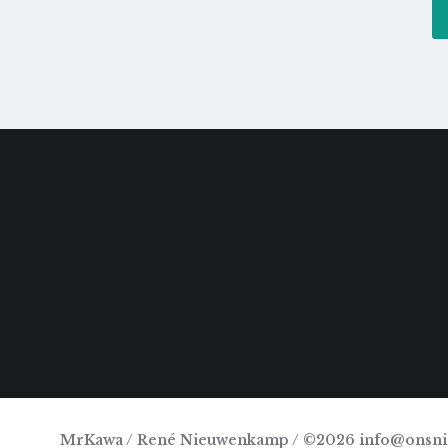
MrKawa / René Nieuwenkamp / ©2026 info@onsn