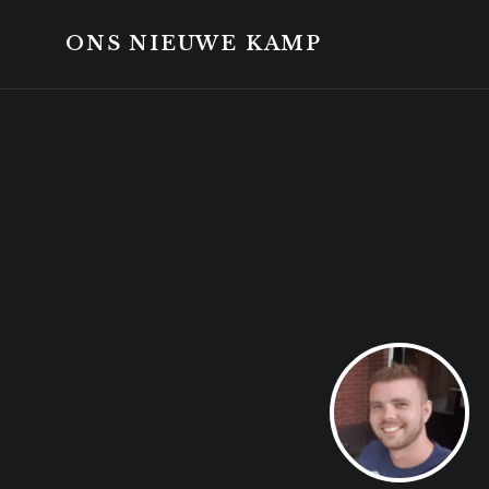
Skip
Skip
to
to
ONS NIEUWE KAMP
content
footer