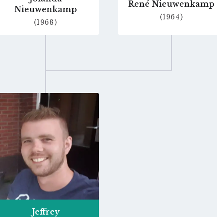
René Nieuwenkamp
Nieuwenkamp
(1964)
(1968)
Go
to
profile
page
Jeffrey