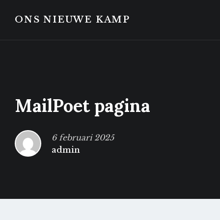
Skip
Skip
to
to
ONS NIEUWE KAMP
content
footer
MailPoet pagina
6 februari 2025
admin