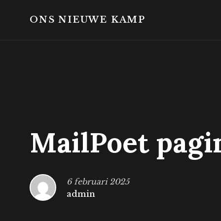
Skip
Skip
to
to
ONS NIEUWE KAMP
content
footer
MailPoet pagi
6 februari 2025
admin