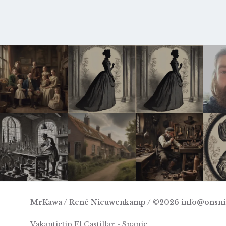
MrKawa / René Nieuwenkamp / ©2026 info@onsn
Vakantietip El Castillar - Spanje