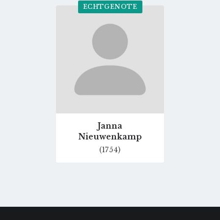
ECHTGENOTE
Go
to
profile
page
Janna
Nieuwenkamp
(1754)