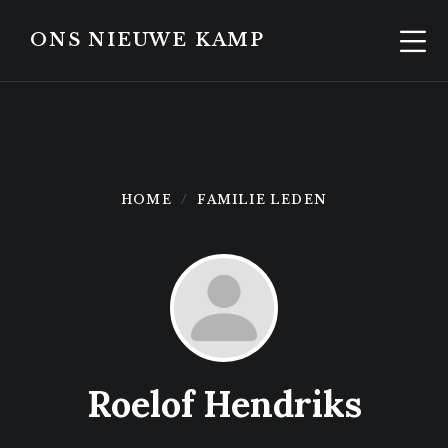
Skip
Skip
to
to
ONS NIEUWE KAMP
content
footer
HOME
FAMILIE LEDEN
Roelof Hendriks