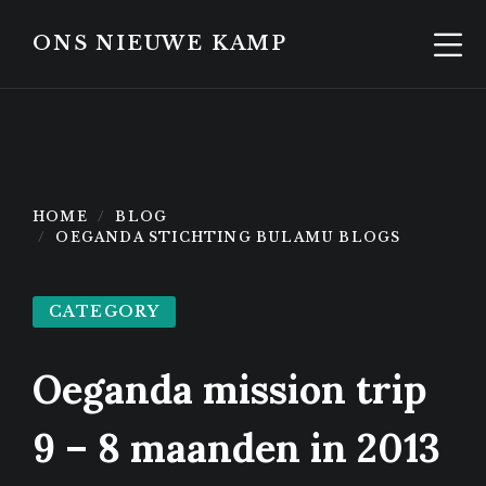
Skip
Skip
to
to
ONS NIEUWE KAMP
content
footer
HOME
BLOG
OEGANDA STICHTING BULAMU BLOGS
CATEGORY
Oeganda mission trip
9 – 8 maanden in 2013