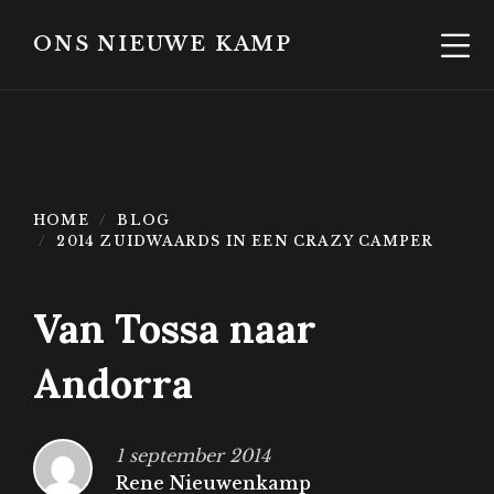
Skip
Skip
to
to
ONS NIEUWE KAMP
content
footer
HOME
BLOG
2014 ZUIDWAARDS IN EEN CRAZY CAMPER
Van Tossa naar
Andorra
1 september 2014
Rene Nieuwenkamp