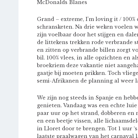
McDonalds Blanes
Grand – extreme, I’m loving it / 100%
schransketen. Na drie weken voelen w
zijn voelbaar door het stijgen en dal
de littekens trekken rode verbrande 
en zitten op verbrande billen zorgt v
bil. 100% vlees, in alle opzichten en 
broekriem deze vakantie niet aangeha
gaatje bij moeten prikken. Toch vlieg
semi-Afrikanen de planning al weer l
We zijn nog steeds in Spanje en heb
genieten. Vandaag was een echte lui
paar uur op het strand, dobberen en 
en een beetje vissen, alle lichaamsde
in Lloret door te brengen. Tot 1 uur ‘
laatste praalwagen van het carnaval 