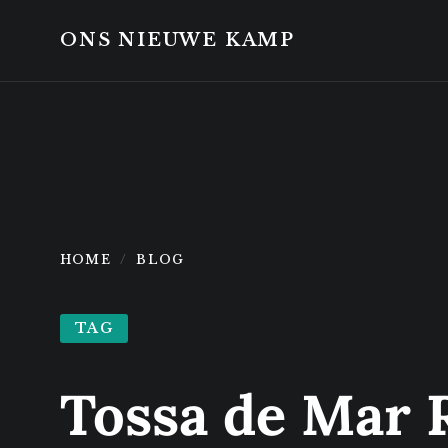
Skip
Skip
to
to
ONS NIEUWE KAMP
content
footer
HOME
BLOG
TAG
Tossa de Mar 