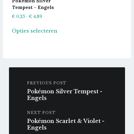
Pokémon Silver
productpagina
Tempest – Engels
Prijsklasse:
€
0,25
-
€
4,89
€ 0,25
Dit
Opties selecteren
tot
product
€ 4,89
heeft
meerdere
variaties.
Deze
optie
kan
PREVIOUS POST
gekozen
Pokémon Silver Tempest -
worden
Engels
op
de
NEXT POST
productpagina
Pokémon Scarlet & Violet -
Engels