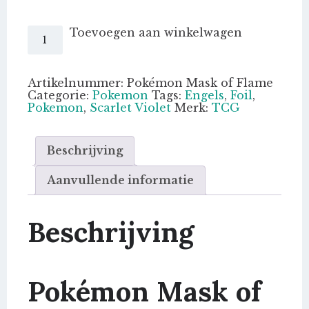
Pokémon
Toevoegen aan winkelwagen
Mask
of
Flame
-
Artikelnummer:
Pokémon Mask of Flame
Japans
Categorie:
Pokemon
Tags:
Engels
,
Foil
,
aantal
Pokemon
,
Scarlet Violet
Merk:
TCG
Beschrijving
Aanvullende informatie
Beschrijving
Pokémon Mask of