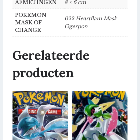
AFMETINGEN
8 × 6 cm
POKEMON
022 Heartflam Mask
MASK OF
Ogerpon
CHANGE
Gerelateerde
producten