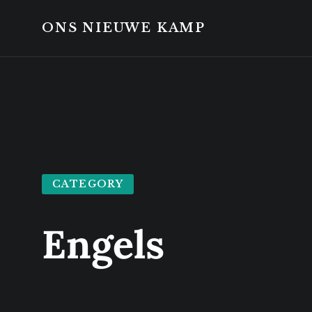
Skip
Skip
to
to
ONS NIEUWE KAMP
content
footer
CATEGORY
Engels