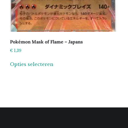
Pokémon Mask of Flame – Japans
€
1,39
Dit
Opties selecteren
product
heeft
meerdere
variaties.
Deze
optie
kan
gekozen
worden