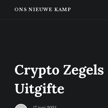
Skip
Skip
to
to
ONS NIEUWE KAMP
content
footer
Crypto Zegels
Uitgifte
17 juni 2025