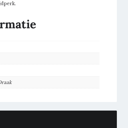
jdperk.
ormatie
 Draak