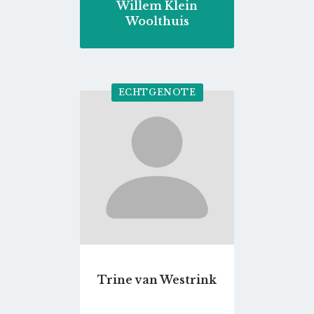
Willem Klein
Woolthuis
ECHTGENOTE
Go
to
profile
page
Trine van Westrink