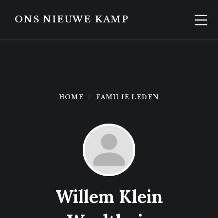
Skip
Skip
to
to
ONS NIEUWE KAMP
content
footer
HOME
FAMILIE LEDEN
Willem Klein