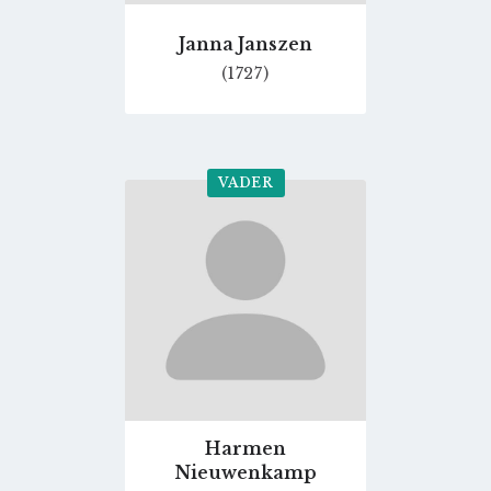
Janna Janszen
(1727)
VADER
Go
to
profile
page
Harmen
Nieuwenkamp