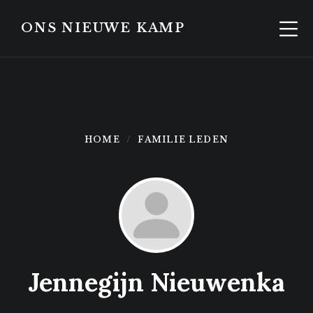
Skip
Skip
to
to
ONS NIEUWE KAMP
content
footer
HOME
FAMILIE LEDEN
Jennegijn Nieuwenka