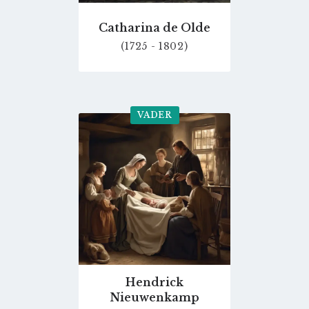
Catharina de Olde
(1725 - 1802)
VADER
Go
to
profile
page
Hendrick
Nieuwenkamp