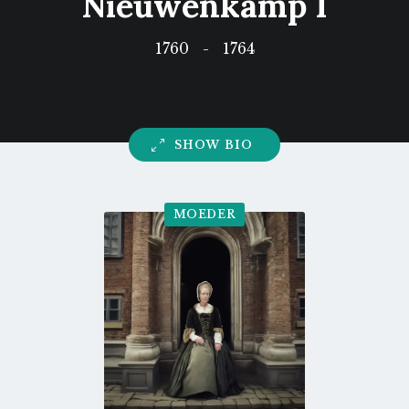
Nieuwenkamp I
1760
-
1764
SHOW BIO
MOEDER
Go
to
profile
page