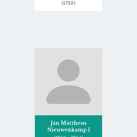
(1723)
Go
to
profile
page
Jan Mattheus
Nieuwenkamp I