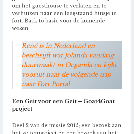
om het guesthouse te verlaten en te
verhuizen naar een leegstaand huisje in
fort. Back to basic voor de komende
weken.
René is in Nederland en
beschrijft wat Jolanda vandaag
doormaakt in Oeganda en kijkt
vooruit naar de volgende trip
naar Fort Portal
Een Geit voor een Geit – Goat4Goat
project
Deel 2 van de missie 2015; een bezoek aan
het geitenproject en een bezoek aan het