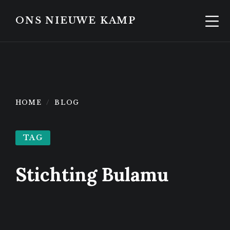
Skip
Skip
to
to
ONS NIEUWE KAMP
content
footer
HOME
BLOG
TAG
Stichting Bulamu