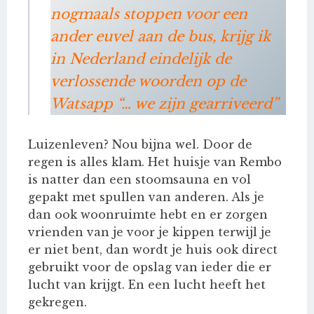
nogmaals stoppen voor een
ander euvel aan de bus, krijg ik
in Nederland eindelijk de
verlossende woorden op de
Watsapp “… we zijn gearriveerd”
Luizenleven? Nou bijna wel. Door de
regen is alles klam. Het huisje van Rembo
is natter dan een stoomsauna en vol
gepakt met spullen van anderen. Als je
dan ook woonruimte hebt en er zorgen
vrienden van je voor je kippen terwijl je
er niet bent, dan wordt je huis ook direct
gebruikt voor de opslag van ieder die er
lucht van krijgt. En een lucht heeft het
gekregen.