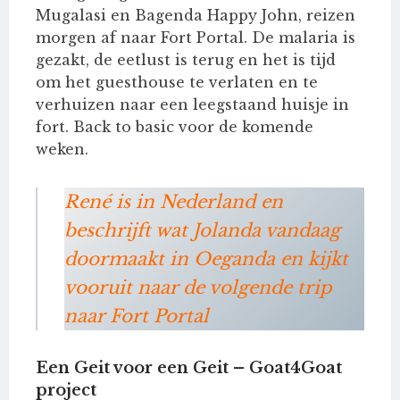
Mugalasi en Bagenda Happy John, reizen
morgen af naar Fort Portal. De malaria is
gezakt, de eetlust is terug en het is tijd
om het guesthouse te verlaten en te
verhuizen naar een leegstaand huisje in
fort. Back to basic voor de komende
weken.
René is in Nederland en
beschrijft wat Jolanda vandaag
doormaakt in Oeganda en kijkt
vooruit naar de volgende trip
naar Fort Portal
Een Geit voor een Geit – Goat4Goat
project