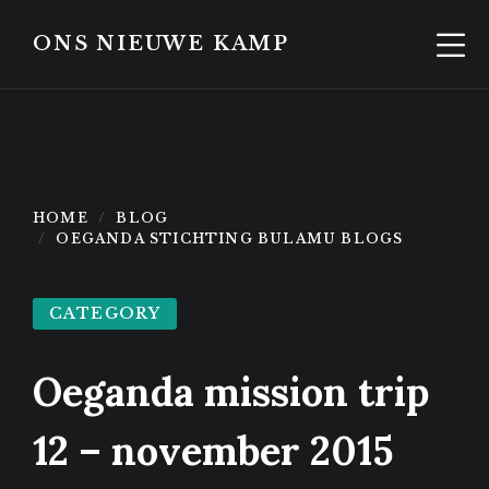
Skip
Skip
to
to
ONS NIEUWE KAMP
content
footer
HOME
BLOG
OEGANDA STICHTING BULAMU BLOGS
CATEGORY
Oeganda mission trip
12 – november 2015