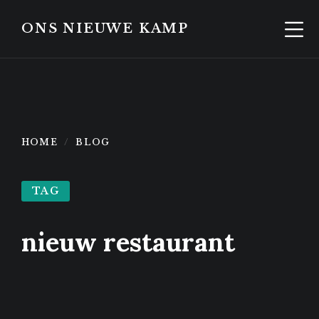
Skip
Skip
to
to
ONS NIEUWE KAMP
content
footer
HOME
BLOG
TAG
nieuw restaurant