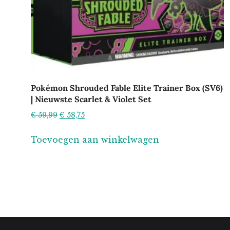
Pokémon Shrouded Fable Elite Trainer Box (SV6)
| Nieuwste Scarlet & Violet Set
Oorspronkelijke
Huidige
€
59,99
€
58,75
prijs
prijs
Toevoegen aan winkelwagen
was:
is:
€ 59,99.
€ 58,75.