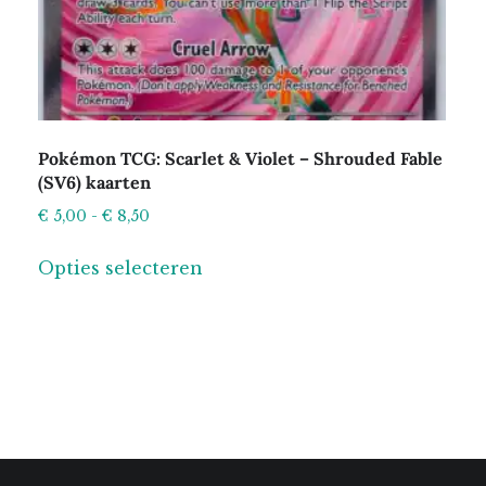
Pokémon TCG: Scarlet & Violet – Shrouded Fable
(SV6) kaarten
Prijsklasse:
€
5,00
-
€
8,50
€ 5,00
Dit
Opties selecteren
tot
product
€ 8,50
heeft
meerdere
variaties.
Deze
optie
kan
gekozen