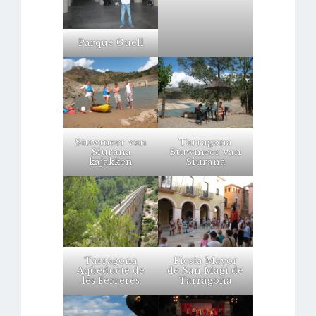
Parque Guell
Stuwmeer van
Tarragona
Siurana
Stuwmeer van
kajakken
Siurana
Tarragona
Fiesta Mayor
Aqüeducte de
de San Magí de
les Ferreres
Tarragona