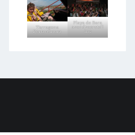
Playa de Bara
avondvoorstell
Tarragona
ing
Portaventura