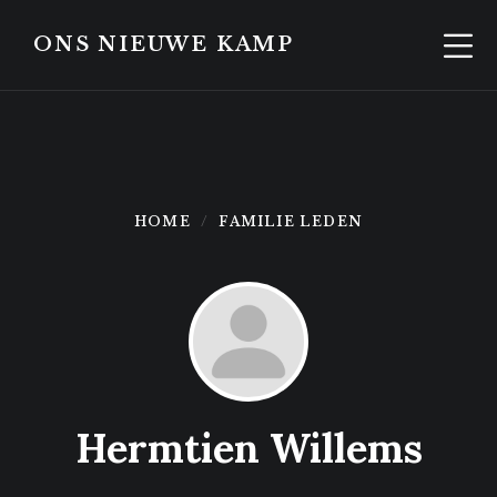
Skip
Skip
to
to
ONS NIEUWE KAMP
content
footer
HOME
FAMILIE LEDEN
Hermtien Willems