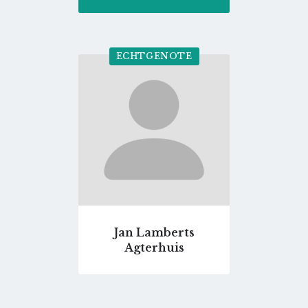
ECHTGENOTE
Go
to
profile
page
Jan Lamberts
Agterhuis