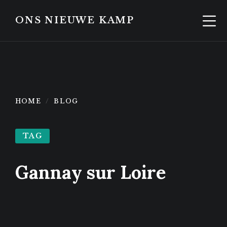
Skip
Skip
to
to
ONS NIEUWE KAMP
content
footer
HOME
BLOG
TAG
Gannay sur Loire