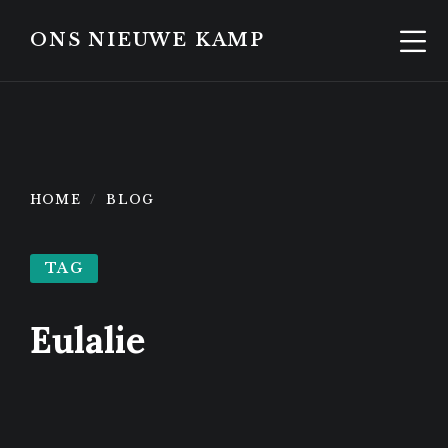
Skip
Skip
to
to
ONS NIEUWE KAMP
content
footer
HOME
BLOG
TAG
Eulalie