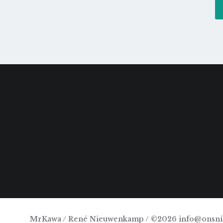
MrKawa / René Nieuwenkamp / ©2026 info@onsn