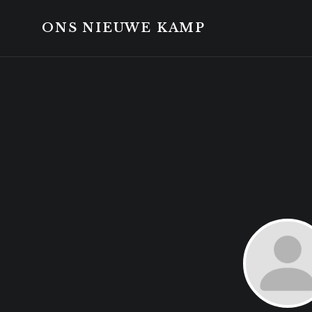
Skip
Skip
to
to
ONS NIEUWE KAMP
content
footer