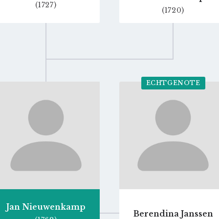
(1727)
(1720)
ECHTGENOTE
Go
Go
to
to
profile
profile
page
page
Jan Nieuwenkamp
Berendina Janssen